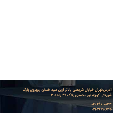
آدرس
:
تهران خیابان شریعتی بالاتر ازپل سید خندان روبروی پارک
شریعتی کوچه نور محمدی پلاک 32 واحد 3
021-26710833
021-26710835