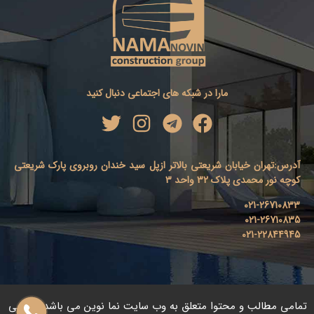
مارا در شبکه های اجتماعی دنبال کنید
آدرس
:
تهران خیابان شریعتی بالاتر ازپل سید خندان روبروی پارک شریعتی
کوچه نور محمدی پلاک 32 واحد 3
021-26710833
021-26710835
021-22844945
تمامی مطالب و محتوا متعلق به وب سایت نما نوین می باشد. طراحی